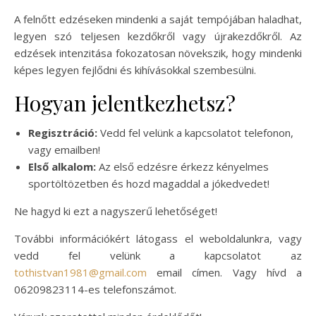
A felnőtt edzéseken mindenki a saját tempójában haladhat,
legyen szó teljesen kezdőkről vagy újrakezdőkről. Az
edzések intenzitása fokozatosan növekszik, hogy mindenki
képes legyen fejlődni és kihívásokkal szembesülni.
Hogyan jelentkezhetsz?
Regisztráció:
Vedd fel velünk a kapcsolatot telefonon,
vagy emailben!
Első alkalom:
Az első edzésre érkezz kényelmes
sportöltözetben és hozd magaddal a jókedvedet!
Ne hagyd ki ezt a nagyszerű lehetőséget!
További információkért látogass el weboldalunkra, vagy
vedd fel velünk a kapcsolatot az
tothistvan1981@gmail.com
email címen. Vagy hívd a
06209823114-es telefonszámot.