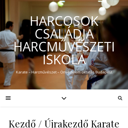
HARCOSOK
CSALÁDJA
HARCMŰVÉSZETI
ISKOLA
Karate – Harcművészet – Önvédelem oktatás Budapest
Kezdő / Újrakezdő Karate