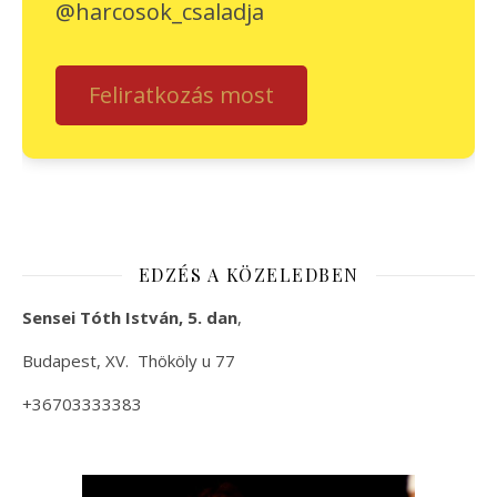
@harcosok_csaladja
Feliratkozás most
EDZÉS A KÖZELEDBEN
Sensei Tóth István, 5. dan
,
Budapest, XV. Thököly u 77
+36703333383
+36 20 9823114