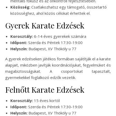
mentális fókusz és az önkontroll fejlesztésében.
Közösség:
Csatlakozhatsz egy támogató, összetartó
közösséghez, ahol közös célokat érhettek el.
Gyerek Karate Edzések
Korosztály:
6-14 éves gyerekek számára
Időpont:
Szerda és Péntek 17:30-19:00
Helyszín:
Budapest, XV Thököly u 77
A gyerek edzéseken játékos formában sajátítják el a karate
alapjait, miközben javítják koordinációjukat, fegyelmüket és
magabiztosságukat. A csoportokat tapasztalt,
gyermekekkel foglalkozó edzők vezetik.
Felnőtt Karate Edzések
Korosztály:
15 éves kortól
Időpont:
Szerda és Péntek 17:30-19:00
Helyszín:
Budapest, XV Thököly u 77