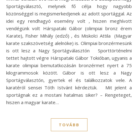
Sportágválasztó, melynek fő célja hogy nagyobb
közönséggel is megismerkedjenek az adott sportággal. Az
idei egy rendhagyó esemény volt , hiszen meghívott
vendégünk volt Hárspataki Gábor (olimpiai bronz érem
Karate), Fisher Mihály (edző) , és Miskolci Attila (Magyar
karate szakszövetség alelnöke) is. Olimpiai bronzérmesünk
is ott lesz a Nagy Sportágválasztón Sporttörténelmi
tettet hajtott végre Hárspataki Gábor Tokióban, ugyanis a
karate olimpiai bemutatkozásán bronzérmet nyert a 75
kilogrammosok között. Gábor is ott lesz a Nagy
Sportágválasztón, gyertek el és találkozzatok vele. A
karatéról sensei Tóth Istvánt kérdeztük. Mit jelent a
sportágnak ez a mostani hatalmas siker? – Rengeteget,
hiszen a magyar karate…
TOVÁBB