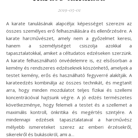
2019-05-01
A karate tanulásának alapcélja: képességet szerezni az
összes személyes erő felhasználására és ellenőrzésére. A
karate harcművészet, amely nem a győzelmet keresi,
hanem a személyiséget csiszolja azokkal a
tapasztalatokkal, amiket a céltudatos edzéseken szerzünk.
A karate felhasználható önvédelemre is, ez elsősorban a
kemény és rendszeres edzéseknek köszönhető, amelyek a
testet kemény, erős és használható fegyverré alakítják. A
karateedzés kombinálja az összes technikát, és megtanít
arra, hogy minden mozdulatot teljes fizikai és szellemi
koncentrációval hajtsunk végre. A jó edzés természetes
következménye, hogy felemeli a testet és a szellemet a
maximális kontroll, önkritika és megértés szintjére. A
mindennapi edzések tapasztalataival a harcművész
mélyebb ismereteket szerez az emberi érzésekről,
sikerekről és bukásokról, ami a…