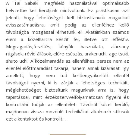
A Tai Sabaki megfelelő használatával optimálisabb
helyzetbe kell kerüljünk mintvoltunk. Ez praktikusan azt
jelenti, hogy lehetőséget kell biztosítanunk magunkat
avisszatámadásra, amit pedig az ellenfélhez kellő
távolságba mozgással érhetünk el. Akatáinkban számos
elem a közelharcra készít fel, illetve ott effektív.
Megragadás,feszítés, könyök használata, alacsony
rúgások, rövid állások, előre csúszás, urakenuchi, age tsuki,
shuto uchi. A közelmaradás az ellenfélhez persze nem az
ellenfél előttmaradást takarja, hanem annak kizárását. Így
amellett, hogy nem tud kellőengyakorlott ellenfél
távolságot nyerni, ki is zárjuk a lehetséges technikáit,
méglehetőséget biztosítunk magunknak arra is, hogy
tapintással, mint érzékszervvelfolyamatosan figyelni és
kontrollálni tudjuk az ellenfelet. Távolról közel kerülő,
majdonnan vissza mozduló technikákat alkalmazó stílusok
ezt a kontaktot és kontrollt…