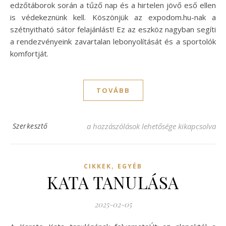
edzőtáborok során a tűző nap és a hirtelen jövő eső ellen
is védekeznünk kell. Köszönjük az expodom.hu-nak a
szétnyitható sátor felajánlást! Ez az eszköz nagyban segíti
a rendezvényeink zavartalan lebonyolítását és a sportolók
komfortját.
TOVÁBB
Sikeres felkészülés a szabadtéri edzésekre
Szerkesztő
a hozzászólások lehetősége kikapcsolva
,
CIKKEK
EGYÉB
KATA TANULÁSA
2025-02-05