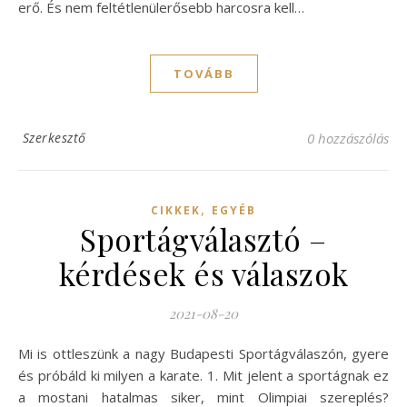
erő. És nem feltétlenülerősebb harcosra kell…
TOVÁBB
Szerkesztő
0 hozzászólás
,
CIKKEK
EGYÉB
Sportágválasztó –
kérdések és válaszok
2021-08-20
Mi is ottleszünk a nagy Budapesti Sportágválaszón, gyere
és próbáld ki milyen a karate. 1. Mit jelent a sportágnak ez
a mostani hatalmas siker, mint Olimpiai szereplés?