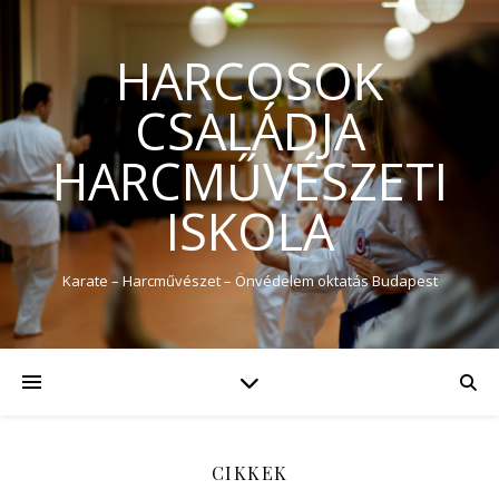
HARCOSOK
CSALÁDJA
HARCMŰVÉSZETI
ISKOLA
Karate – Harcművészet – Önvédelem oktatás Budapest
CIKKEK