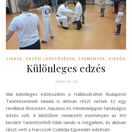
,
,
,
CIKKEK
EDZÉSI LEHETŐSÉGEK
ESEMÉNYEK
VIDEÓK
Különleges edzés
2020-01-30
Mai különleges edzésünkön a Hallássérültek Budapesti
Tanintézetének tanulói is aktívan részt vettek. Ez egy
rendkívül élvezetes ,hasznos és mindenképpen tanulságos
edzés volt. A kikötőben rendezett eseményen az XIV
kerületi Tanintézetből több tanuló is megjelent, és aktívan
részt-vett a Harcosok Családja Egyesület edzésén.