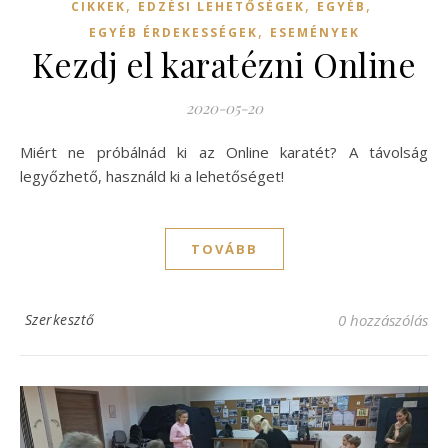
,
,
,
CIKKEK
EDZÉSI LEHETŐSÉGEK
EGYÉB
,
EGYÉB ÉRDEKESSÉGEK
ESEMÉNYEK
Kezdj el karatézni Online
2020-05-20
Miért ne próbálnád ki az Online karatét? A távolság
legyőzhető, használd ki a lehetőséget!
TOVÁBB
Szerkesztő
0 hozzászólás