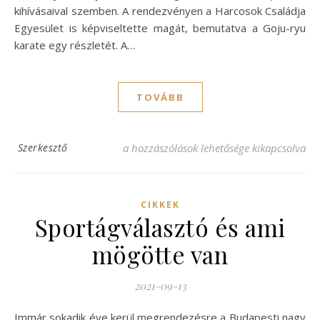
kihívásaival szemben. A rendezvényen a Harcosok Családja
Egyesület is képviseltette magát, bemutatva a Goju-ryu
karate egy részletét. A…
TOVÁBB
Rendészeti kiképzők , önvédelmi bemutat
Szerkesztő
a hozzászólások lehetősége kikapcsolva
CIKKEK
Sportágválasztó és ami
mögötte van
2021-09-13
Immár sokadik éve kerül megrendezésre a Budapesti nagy