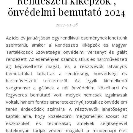
Rendészeti kiképzők ,
önvédelmi bemutató 2024
2024-01-28
Az idei év januárjában egy rendkívüli eseménynek lehettünk
szemtanúi, amikor a Rendészeti Kiképzők és Magyar
Tartalékosok Szövetsége önvédelmi versenyt és gálát
rendezett. Az eseményen számos stílus és harcművészeti
ág képviseltette magát, és a résztvevők látványos
bemutatókat láthattak a rendőrségi, honvédségi és
harcművészeti területekről. Az egyik kiemelkedő
szegmense a gálának a női önvédelem, közelharci és
fegyveres bemutató volt, melyek nemcsak izgalmasak
voltak, hanem fontos ismereteket nyújtottak az önvédelem
terén érdeklődők számára. A résztvevők lehetőséget
kaptak arra, hogy közelebbről megismerjék azokat az
eszközöket és technikákat, amelyek segítségével
hatékonyan tudják védeni magukat a mindennapi élet