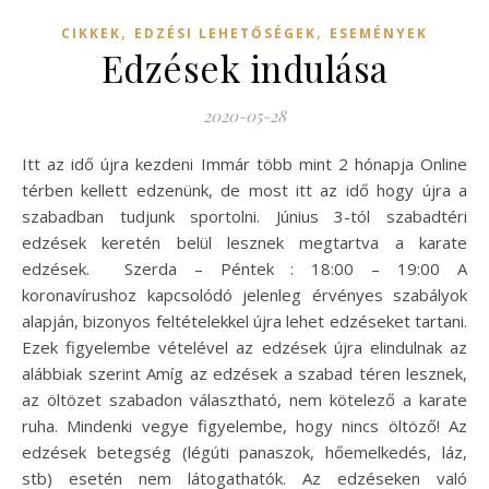
,
,
CIKKEK
EDZÉSI LEHETŐSÉGEK
ESEMÉNYEK
Edzések indulása
2020-05-28
Itt az idő újra kezdeni Immár több mint 2 hónapja Online
térben kellett edzenünk, de most itt az idő hogy újra a
szabadban tudjunk sportolni. Június 3-tól szabadtéri
edzések keretén belül lesznek megtartva a karate
edzések. Szerda – Péntek : 18:00 – 19:00 A
koronavírushoz kapcsolódó jelenleg érvényes szabályok
alapján, bizonyos feltételekkel újra lehet edzéseket tartani.
Ezek figyelembe vételével az edzések újra elindulnak az
alábbiak szerint Amíg az edzések a szabad téren lesznek,
az öltözet szabadon választható, nem kötelező a karate
ruha. Mindenki vegye figyelembe, hogy nincs öltöző! Az
edzések betegség (légúti panaszok, hőemelkedés, láz,
stb) esetén nem látogathatók. Az edzéseken való