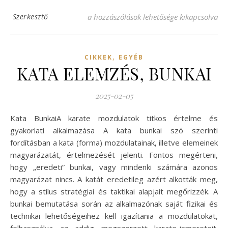
KATA TANULÁSA bejegyzéshez
Szerkesztő
a hozzászólások lehetősége kikapcsolva
,
CIKKEK
EGYÉB
KATA ELEMZÉS, BUNKAI
2025-02-05
Kata BunkaiA karate mozdulatok titkos értelme és
gyakorlati alkalmazása A kata bunkai szó szerinti
fordításban a kata (forma) mozdulatainak, illetve elemeinek
magyarázatát, értelmezését jelenti. Fontos megérteni,
hogy „eredeti” bunkai, vagy mindenki számára azonos
magyarázat nincs. A katát eredetileg azért alkották meg,
hogy a stílus stratégiai és taktikai alapjait megőrizzék. A
bunkai bemutatása során az alkalmazónak saját fizikai és
technikai lehetőségeihez kell igazítania a mozdulatokat,