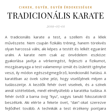
,
,
CIKKEK
EGYÉB
EGYÉB ÉRDEKESSÉGEK
TRADICIONÁLIS KARATE
2019-05-01
A tradicionális karate a test, a szellem és a lélek
művészete. Nem csupán fizikális tréning, hanem törekvés
olyan harcossá válni, aki képes a testét és lelkét egyaránt
uralni. A karate nem csak az önvédelem eszköze:
gyakorlása javítja a vérkeringést, fejleszti a fizikumot,
mozgásanyaga a test valamennyi izmát és ízületét igénybe
veszi, ily módon egészségmegőrző, kondicionáló hatású. A
karatéban az övek színe jelzi, hogy viselőjének milyen a
tudásszintje. A kezdők fehér övet viselnek, és a színek
annál sötétebbek, minél elmélyültebb a karatéka tudása. A
fehér övtől a barna övig “kyu”, vagyis tanuló fokozatokról
beszélünk. Aki elérte a fekete övet, “dan”-okat szerezve
fejlődhet tovább. A technikák a test érzékeny pontjaira