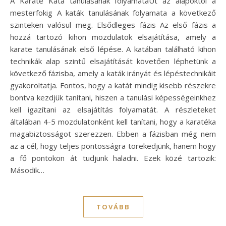
A Karate Kata tanulásának folyamataÚt az alapoktól a
mesterfokig A katák tanulásának folyamata a következő
szinteken valósul meg. Elsődleges fázis Az első fázis a
hozzá tartozó kihon mozdulatok elsajátítása, amely a
karate tanulásának első lépése. A katában található kihon
technikák alap szintű elsajátítását követően léphetünk a
következő fázisba, amely a katák irányát és lépéstechnikáit
gyakoroltatja. Fontos, hogy a katát mindig kisebb részekre
bontva kezdjük tanítani, hiszen a tanulási képességeinkhez
kell igazítani az elsajátítás folyamatát. A részleteket
általában 4-5 mozdulatonként kell tanítani, hogy a karatéka
magabiztosságot szerezzen. Ebben a fázisban még nem
az a cél, hogy teljes pontosságra törekedjünk, hanem hogy
a fő pontokon át tudjunk haladni. Ezek közé tartozik:
Második…
TOVÁBB