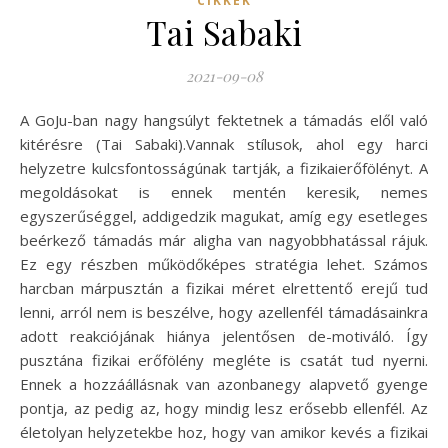
CIKKEK
Tai Sabaki
2021-09-08
A GoJu-ban nagy hangsúlyt fektetnek a támadás elől való
kitérésre (Tai Sabaki).Vannak stílusok, ahol egy harci
helyzetre kulcsfontosságúnak tartják, a fizikaierőfölényt. A
megoldásokat is ennek mentén keresik, nemes
egyszerűséggel, addigedzik magukat, amíg egy esetleges
beérkező támadás már aligha van nagyobbhatással rájuk.
Ez egy részben működőképes stratégia lehet. Számos
harcban márpusztán a fizikai méret elrettentő erejű tud
lenni, arról nem is beszélve, hogy azellenfél támadásainkra
adott reakciójának hiánya jelentősen de-motiváló. Így
pusztána fizikai erőfölény megléte is csatát tud nyerni.
Ennek a hozzáállásnak van azonbanegy alapvető gyenge
pontja, az pedig az, hogy mindig lesz erősebb ellenfél. Az
életolyan helyzetekbe hoz, hogy van amikor kevés a fizikai