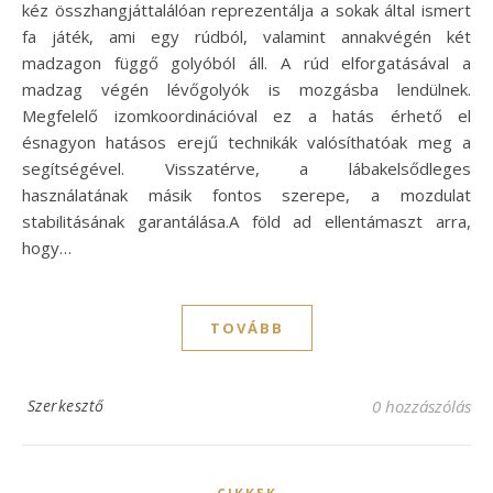
kéz összhangjáttalálóan reprezentálja a sokak által ismert
fa játék, ami egy rúdból, valamint annakvégén két
madzagon függő golyóból áll. A rúd elforgatásával a
madzag végén lévőgolyók is mozgásba lendülnek.
Megfelelő izomkoordinációval ez a hatás érhető el
ésnagyon hatásos erejű technikák valósíthatóak meg a
segítségével. Visszatérve, a lábakelsődleges
használatának másik fontos szerepe, a mozdulat
stabilitásának garantálása.A föld ad ellentámaszt arra,
hogy…
TOVÁBB
Szerkesztő
0 hozzászólás