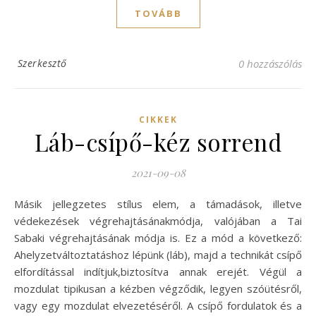
TOVÁBB
Szerkesztő
0 hozzászólás
CIKKEK
Láb-csípő-kéz sorrend
2021-09-08
Másik jellegzetes stílus elem, a támadások, illetve
védekezések végrehajtásánakmódja, valójában a Tai
Sabaki végrehajtásának módja is. Ez a mód a következő:
Ahelyzetváltoztatáshoz lépünk (láb), majd a technikát csípő
elfordítással indítjuk,biztosítva annak erejét. Végül a
mozdulat tipikusan a kézben végződik, legyen szóütésről,
vagy egy mozdulat elvezetéséről. A csípő fordulatok és a