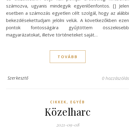
számozva, ugyanis mindegyik egyenlőenfontos. [] Jelen
esetben a számozás egyetlen célt szolgál, hogy az alábbi
bekezdésekettudjam jelölni velük. A következőkben ezen
pontok fontosságára gyűjtöttem összekisebb
magyarázatokat, illetve történeteket saját…
TOVÁBB
Szerkesztő
0 hozzászólás
,
CIKKEK
EGYÉB
Közelharc
2021-09-08