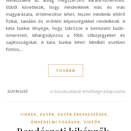
felhasználva az addig megszerzett karate-ismereteit.
Ebből következik, hogy mindenkinek más és más
magyarázata, értelmezése lehet, hiszen mindenki eltérő
fizikai, tanulási és erőnléti képességekkel rendelkezik. A
kata bunkai lényege, hogy tükrözze a bemutató budo-
ismereteit, kihangsúlyozva a főbb stílusjegyeket és
sajátosságokat. A kata bunkai lehet: Mindkét esetben
fontos,…
TOVÁBB
KATA ELEMZÉS, BUNKAI bejegyzéshez
Szerkesztő
a hozzászólások lehetősége kikapcsolva
,
,
,
CIKKEK
EGYÉB
EGYÉB ÉRDEKESSÉGEK
,
ÖNVÉDELMI FOGÁSOK
VIDEÓK