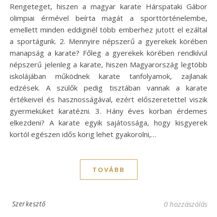
Rengeteget, hiszen a magyar karate Hárspataki Gábor
olimpiai érmével beírta magát a sporttörténelembe,
emellett minden eddiginél több emberhez jutott el ezáltal
a sportágunk. 2. Mennyire népszerű a gyerekek körében
manapság a karate? Főleg a gyerekek körében rendkívül
népszerű jelenleg a karate, hiszen Magyarország legtöbb
iskolájában működnek karate tanfolyamok, zajlanak
edzések. A szülők pedig tisztában vannak a karate
értékeivel és hasznosságával, ezért előszeretettel viszik
gyermeküket karatézni. 3. Hány éves korban érdemes
elkezdeni? A karate egyik sajátossága, hogy kisgyerek
kortól egészen idős korig lehet gyakorolni,…
TOVÁBB
Szerkesztő
0 hozzászólás