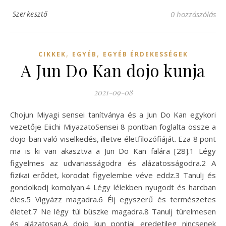
Szerkesztő
0 hozzászólás
,
,
CIKKEK
EGYÉB
EGYÉB ÉRDEKESSÉGEK
A Jun Do Kan dojo kunja
2021-09-08
Chojun Miyagi sensei tanítványa és a Jun Do Kan egykori
vezetője Eiichi MiyazatoSensei 8 pontban foglalta össze a
dojo-ban való viselkedés, illetve életfilozófiáját. Eza 8 pont
ma is ki van akasztva a Jun Do Kan falára [28].1 Légy
figyelmes az udvariasságodra és alázatosságodra.2 A
fizikai erődet, korodat figyelembe véve eddz.3 Tanulj és
gondolkodj komolyan.4 Légy lélekben nyugodt és harcban
éles.5 Vigyázz magadra.6 Élj egyszerű és természetes
életet.7 Ne légy túl büszke magadra.8 Tanulj türelmesen
és alázatosan.A dojo kun pontjai eredetileg nincsenek