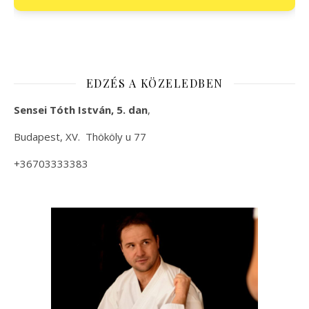
EDZÉS A KÖZELEDBEN
Sensei Tóth István, 5. dan
,
Budapest, XV. Thököly u 77
+36703333383
+36 20 9823114