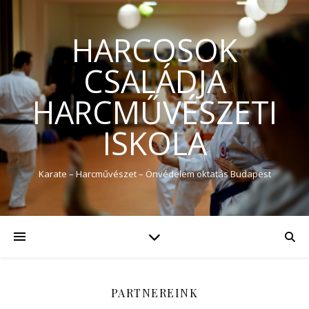
HARCOSOK
CSALÁDJA
HARCMŰVÉSZETI
ISKOLA
Karate – Harcművészet – Önvédelem oktatás Budapest
PARTNEREINK