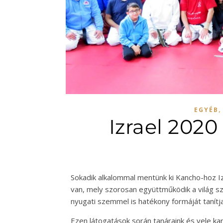
EGYÉB
Izrael 202
Sokadik alkalommal mentünk ki Kancho-hoz Iz
van, mely szorosan együttműködik a világ sz
nyugati szemmel is hatékony formáját tanítj
Ezen látogatások során tanáraink és vele ka