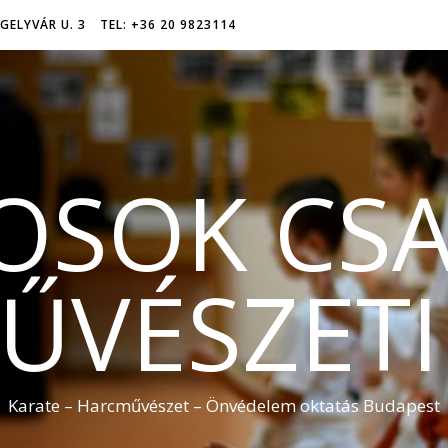
GELYVÁR U. 3
TEL: +36 20 9823114
OSOK CSA
VÉSZETI
Karate – Harcművészet – Önvédelem oktatás Budapest