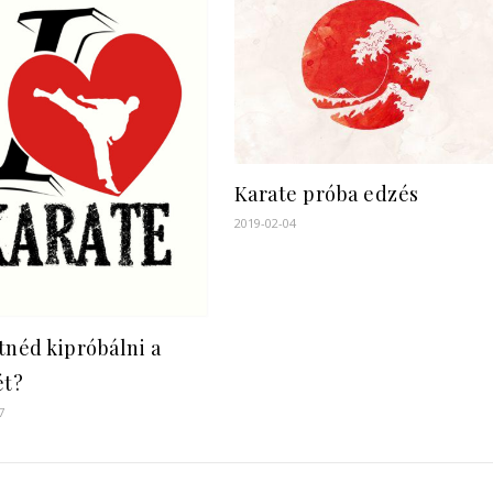
Karate próba edzés
2019-02-04
tnéd kipróbálni a
ét?
7