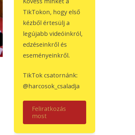
Kövess minket a
TikTokon, hogy első
kézből értesülj a
legújabb videóinkról,
edzéseinkről és
eseményeinkről.
TikTok csatornánk:
@harcosok_csaladja
Feliratkozás
most