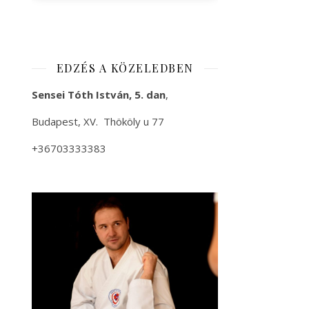
EDZÉS A KÖZELEDBEN
Sensei Tóth István, 5. dan
,
Budapest, XV. Thököly u 77
+36703333383
+36 20 9823114