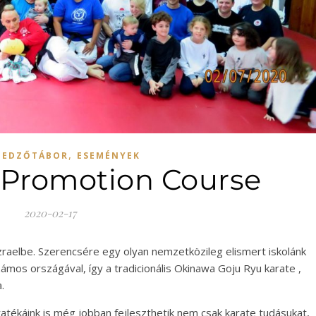
,
,
EDZŐTÁBOR
ESEMÉNYEK
0 Promotion Course
2020-02-17
raelbe. Szerencsére egy olyan nemzetközileg elismert iskolánk
ámos országával, így a tradicionális Okinawa Goju Ryu karate ,
a.
ratékáink is még jobban fejleszthetik nem csak karate tudásukat,