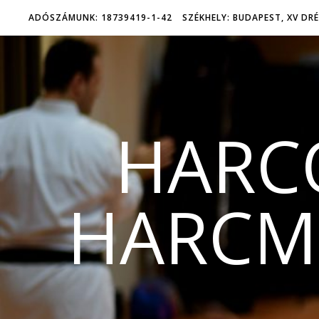
ADÓSZÁMUNK: 18739419-1-42
SZÉKHELY: BUDAPEST, XV DRÉ
HARC
HARCMŰ