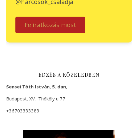
@harcosok_csaladja
Feliratkozás most
EDZÉS A KÖZELEDBEN
Sensei Tóth István, 5. dan
,
Budapest, XV. Thököly u 77
+36703333383
+36 20 9823114