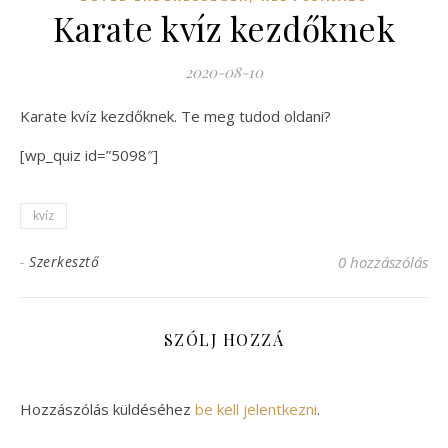
Karate kvíz kezdőknek
2020-08-10
Karate kvíz kezdőknek. Te meg tudod oldani?
[wp_quiz id=”5098″]
kvíz
-
Szerkesztő
0 hozzászólás
SZÓLJ HOZZÁ
Hozzászólás küldéséhez
be kell jelentkezni
.