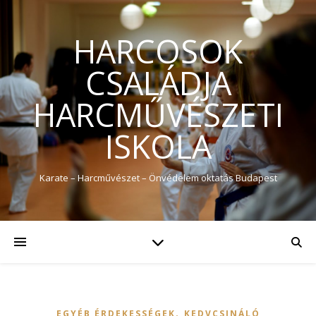
HARCOSOK
CSALÁDJA
HARCMŰVÉSZETI
ISKOLA
Karate – Harcművészet – Önvédelem oktatás Budapest
,
EGYÉB ÉRDEKESSÉGEK
KEDVCSINÁLÓ