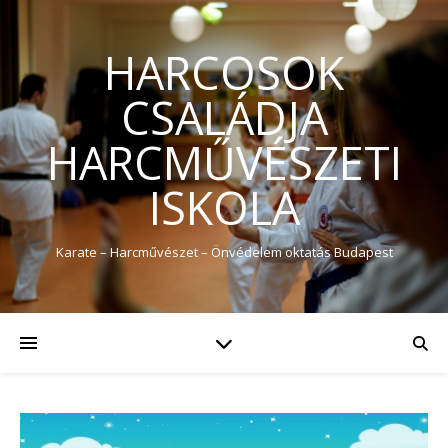
HARCOSOK
CSALÁDJA
HARCMŰVÉSZETI
ISKOLA
Karate – Harcművészet – Önvédelem oktatás Budapest