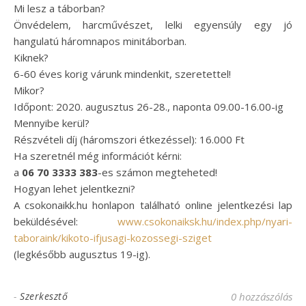
Mi lesz a táborban?
Önvédelem, harcművészet, lelki egyensúly egy jó
hangulatú háromnapos minitáborban.
Kiknek?
6-60 éves korig várunk mindenkit, szeretettel!
Mikor?
Időpont: 2020. augusztus 26-28., naponta 09.00-16.00-ig
Mennyibe kerül?
Részvételi díj (háromszori étkezéssel): 16.000 Ft
Ha szeretnél még információt kérni:
a
06 70 3333 383
-es számon megteheted!
Hogyan lehet jelentkezni?
A csokonaikk.hu honlapon található online jelentkezési lap
beküldésével:
www.csokonaiksk.hu/index.php/nyari-
taboraink/kikoto-ifjusagi-kozossegi-sziget
(legkésőbb augusztus 19-ig).
-
Szerkesztő
0 hozzászólás