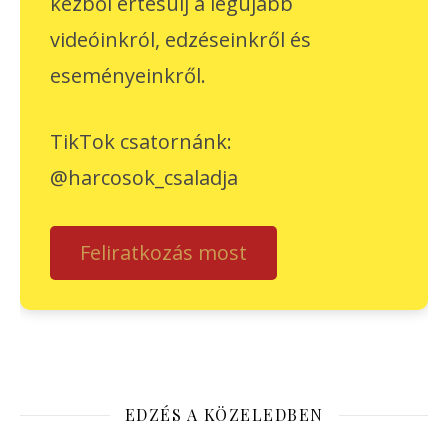
kézből értesülj a legújabb
videóinkról, edzéseinkről és
eseményeinkről.
TikTok csatornánk:
@harcosok_csaladja
Feliratkozás most
EDZÉS A KÖZELEDBEN