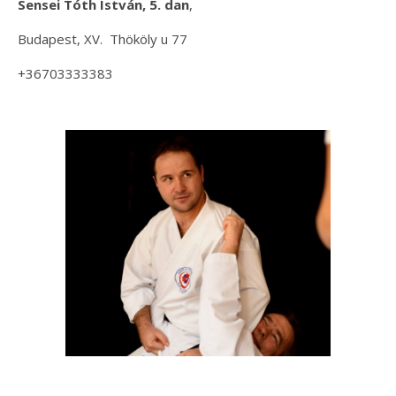
Sensei Tóth István, 5. dan
,
Budapest, XV. Thököly u 77
+36703333383
+36 20 9823114