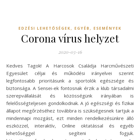
,
,
EDZÉSI LEHETŐSÉGEK
EGYÉB
ESEMÉNYEK
Corona vírus helyzet
2020-03-16
Kedves Tagok! A Harcosok Családja Harcművészeti
Egyesület céljai és működési irányelvei szerint
legfontosabb prioritásunk a sportolók egészsége és
biztonsága. A Sensei-ek fontosnak érzik a klub társadalmi
szerepvállalását és közösségünk irányában is
felelősségteljesen gondolkodnak. A jó egészségi és fizikai
állapot megőrzéséhez továbbra is szükségesnek tartjuk a
mindennapi mozgást, ezt minden rendelkezésünkre álló
eszközzel, interaktív, Online oktatással és egyéb
lehetőséggel segíteni fogjuk.