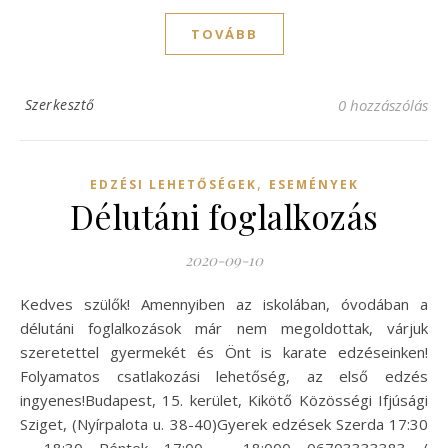
TOVÁBB
Szerkesztő
0 hozzászólás
,
EDZÉSI LEHETŐSÉGEK
ESEMÉNYEK
Délutáni foglalkozás
2020-09-10
Kedves szülők! Amennyiben az iskolában, óvodában a
délutáni foglalkozások már nem megoldottak, várjuk
szeretettel gyermekét és Önt is karate edzéseinken!
Folyamatos csatlakozási lehetőség, az első edzés
ingyenes!Budapest, 15. kerület, Kikötő Közösségi Ifjúsági
Sziget, (Nyírpalota u. 38-40)Gyerek edzések Szerda 17:30