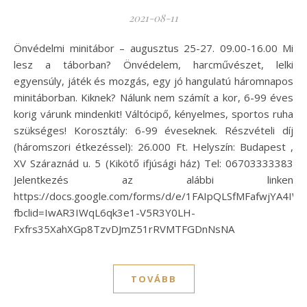
2021-08-11
Önvédelmi minitábor – augusztus 25-27. 09.00-16.00 Mi
lesz a táborban? Önvédelem, harcművészet, lelki
egyensúly, játék és mozgás, egy jó hangulatú háromnapos
minitáborban. Kiknek? Nálunk nem számít a kor, 6-99 éves
korig várunk mindenkit! Váltócipő, kényelmes, sportos ruha
szükséges! Korosztály: 6-99 éveseknek. Részvételi díj
(háromszori étkezéssel): 26.000 Ft. Helyszín: Budapest ,
XV Száraznád u. 5 (Kikötő ifjúsági ház) Tel: 06703333383
Jelentkezés az alábbi linken
https://docs.google.com/forms/d/e/1FAIpQLSfMFafwjYA4
fbclid=IwAR3IWqL6qk3e1-V5R3Y0LH-
Fxfrs35XahXGp8TzvDJmZ51rRVMTFGDnNsNA
TOVÁBB