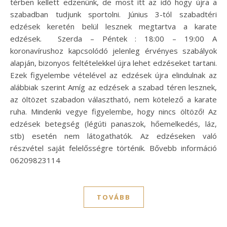
térben kellett edzenünk, de most itt az idő hogy újra a
szabadban tudjunk sportolni. Június 3-tól szabadtéri
edzések keretén belül lesznek megtartva a karate
edzések. Szerda – Péntek : 18:00 – 19:00 A
koronavírushoz kapcsolódó jelenleg érvényes szabályok
alapján, bizonyos feltételekkel újra lehet edzéseket tartani.
Ezek figyelembe vételével az edzések újra elindulnak az
alábbiak szerint Amíg az edzések a szabad téren lesznek,
az öltözet szabadon választható, nem kötelező a karate
ruha. Mindenki vegye figyelembe, hogy nincs öltöző! Az
edzések betegség (légúti panaszok, hőemelkedés, láz,
stb) esetén nem látogathatók. Az edzéseken való
részvétel saját felelősségre történik. Bővebb információ
06209823114
TOVÁBB