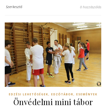
Szerkesztő
0 hozzászólás
,
,
EDZÉSI LEHETŐSÉGEK
EDZŐTÁBOR
ESEMÉNYEK
Önvédelmi mini tábor