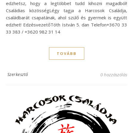
edzhetsz, hogy a legtöbbet tudd kihozni magadból!
Családias közösségLégy tagja a Harcosok Családja,
családbarát csapatának, ahol szülő és gyermek is együtt
edzhet! EdzésvezetőTóth István 5. dan Telefon+3670 33
33 383 / +3620 982 31 14
TOVÁBB
Szerkesztő
0 hozzászólás