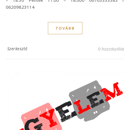
– 18:30 Péntek 17:00 – 18:000 06703333383 /
06209823114
TOVÁBB
Szerkesztő
0 hozzászólás