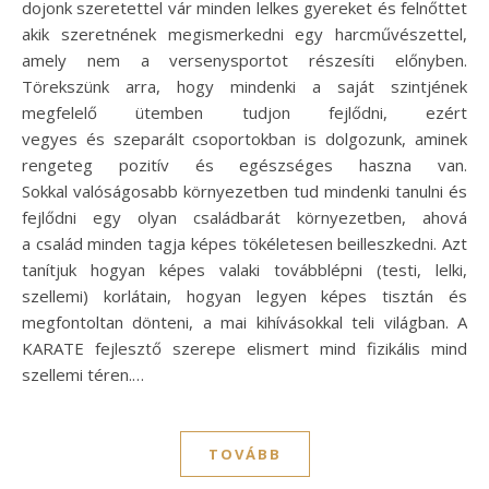
dojonk szeretettel vár minden lelkes gyereket és felnőttet
akik szeretnének megismerkedni egy harcművészettel,
amely nem a versenysportot részesíti előnyben.
Törekszünk arra, hogy mindenki a saját szintjének
megfelelő ütemben tudjon fejlődni, ezért
vegyes és szeparált csoportokban is dolgozunk, aminek
rengeteg pozitív és egészséges haszna van.
Sokkal valóságosabb környezetben tud mindenki tanulni és
fejlődni egy olyan családbarát környezetben, ahová
a család minden tagja képes tökéletesen beilleszkedni. Azt
tanítjuk hogyan képes valaki továbblépni (testi, lelki,
szellemi) korlátain, hogyan legyen képes tisztán és
megfontoltan dönteni, a mai kihívásokkal teli világban. A
KARATE fejlesztő szerepe elismert mind fizikális mind
szellemi téren.…
TOVÁBB