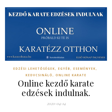
,
,
,
EDZÉSI LEHETŐSÉGEK
EGYÉB
ESEMÉNYEK
,
KEDVCSINÁLÓ
ONLINE KARATE
Online kezdő karate
edzések indulnak.
2020-04-14