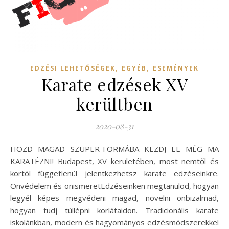
,
,
EDZÉSI LEHETŐSÉGEK
EGYÉB
ESEMÉNYEK
Karate edzések XV
kerültben
2020-08-31
HOZD MAGAD SZUPER-FORMÁBA KEZDJ EL MÉG MA
KARATÉZNI! Budapest, XV kerületében, most nemtől és
kortól függetlenül jelentkezhetsz karate edzéseinkre.
Önvédelem és önismeretEdzéseinken megtanulod, hogyan
legyél képes megvédeni magad, növelni önbizalmad,
hogyan tudj túllépni korlátaidon. Tradicionális karate
iskolánkban, modern és hagyományos edzésmódszerekkel