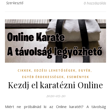
Szerkesztő
0 hozzászólás
,
,
,
CIKKEK
EDZÉSI LEHETŐSÉGEK
EGYÉB
,
EGYÉB ÉRDEKESSÉGEK
ESEMÉNYEK
Kezdj el karatézni Online
2020-05-20
Miért ne próbálnád ki az Online karatét? A távolság