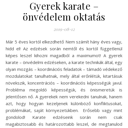
Gyerek karate –
önvédelem oktatás
2019-08-12
Már 5 éves kortól elkezdhető Nem számít hány éves vagy,
hidd el! Az edzések során nemtől és kortól függetlenül
képes leszel kihozni magadból a maximumot! A gyerek
karate – önvédelmi edzéseken, a karate technikák által, egy
olyan mozgás – koordinációs feladatok – támadó védekező
mozdulatokat tanulhatnak, mely által erőnlétük, kitartásuk
növekszik, koncentrációs – koordinációs képességük javul.
Probléma megoldó képességük, és önismeretük is
jelentősen nő. A gyerekek nem verekedni tanulnak, hanem
azt, hogy hogyan kezeljenek különböző konfliktusokat,
problémákat, saját környezetükben. Erősebb vagy mint
gondolod! Karate edzéseink során nem csak
magabiztosabb és határozottabb leszel, de megtanulod