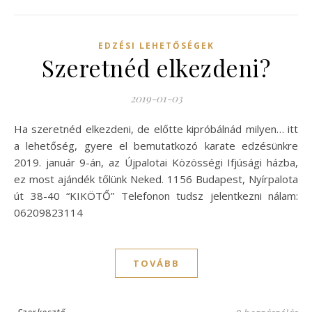
EDZÉSI LEHETŐSÉGEK
Szeretnéd elkezdeni?
2019-01-03
Ha szeretnéd elkezdeni, de előtte kipróbálnád milyen… itt
a lehetőség, gyere el bemutatkozó karate edzésünkre
2019. január 9-án, az Újpalotai Közösségi Ifjúsági házba,
ez most ajándék tőlünk Neked. 1156 Budapest, Nyírpalota
út 38-40 “KIKÖTŐ” Telefonon tudsz jelentkezni nálam:
06209823114
TOVÁBB