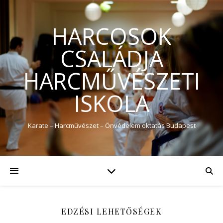
HARCOSOK
CSALÁDJA
HARCMŰVÉSZETI
ISKOLA
Karate – Harcművészet – Önvédelem oktatás Budapest
EDZÉSI LEHETŐSÉGEK