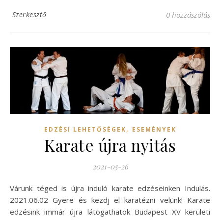
Szerkesztő
0 hozzászólás
,
EDZÉSI LEHETŐSÉGEK
ESEMÉNYEK
Karate újra nyitás
2021-05-26
Várunk téged is újra induló karate edzéseinken Indulás.
2021.06.02 Gyere és kezdj el karatézni velünk! Karate
edzésink immár újra látogathatok Budapest XV kerületi