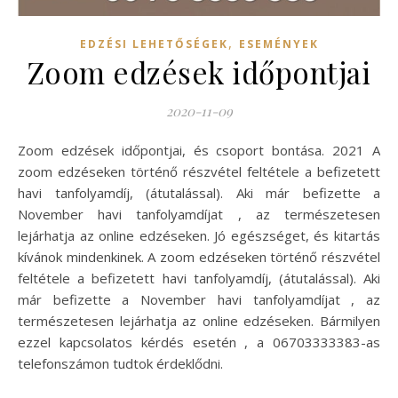
,
EDZÉSI LEHETŐSÉGEK
ESEMÉNYEK
Zoom edzések időpontjai
2020-11-09
Zoom edzések időpontjai, és csoport bontása. 2021 A
zoom edzéseken történő részvétel feltétele a befizetett
havi tanfolyamdíj, (átutalással). Aki már befizette a
November havi tanfolyamdíjat , az természetesen
lejárhatja az online edzéseken. Jó egészséget, és kitartás
kívánok mindenkinek. A zoom edzéseken történő részvétel
feltétele a befizetett havi tanfolyamdíj, (átutalással). Aki
már befizette a November havi tanfolyamdíjat , az
természetesen lejárhatja az online edzéseken. Bármilyen
ezzel kapcsolatos kérdés esetén , a 06703333383-as
telefonszámon tudtok érdeklődni.